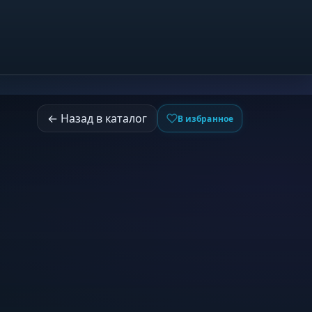
← Назад в каталог
В избранное