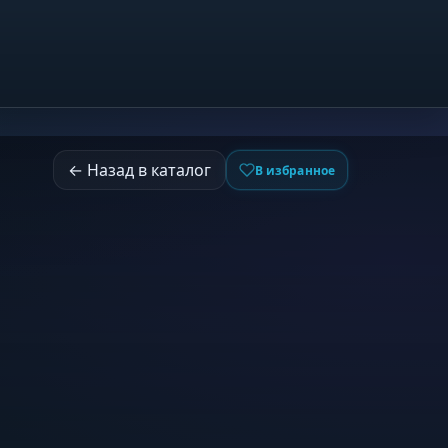
← Назад в каталог
В избранное