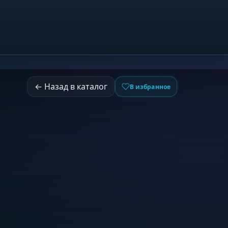
← Назад в каталог
В избранное